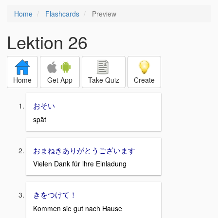
Home
Flashcards
Preview
Lektion 26
Home
Get App
Take Quiz
Create
おそい
spät
おまねきありがとうございます
Vielen Dank für ihre Einladung
きをつけて！
Kommen sie gut nach Hause