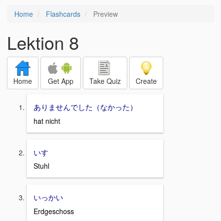
Home
Flashcards
Preview
Lektion 8
Home
Get App
Take Quiz
Create
ありませんでした（なかった）
hat nicht
いす
Stuhl
いっかい
Erdgeschoss