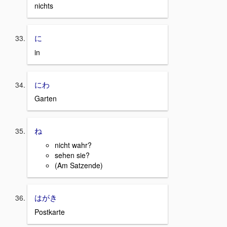
nichts
に
in
にわ
Garten
ね
nicht wahr?
sehen sie?
(Am Satzende)
はがき
Postkarte