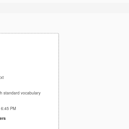
xt
sh standard vocabulary
:16:45 PM
ers