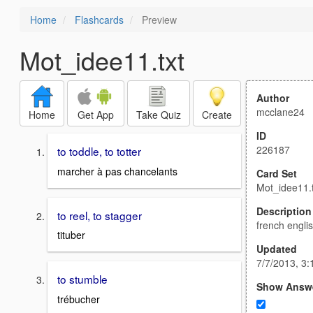
Home
Flashcards
Preview
Mot_idee11.txt
Author
mcclane24
Home
Get App
Take Quiz
Create
ID
226187
to toddle, to totter
marcher à pas chancelants
Card Set
Mot_idee11.t
Description
to reel, to stagger
french engli
tituber
Updated
7/7/2013, 3
to stumble
Show Answ
trébucher