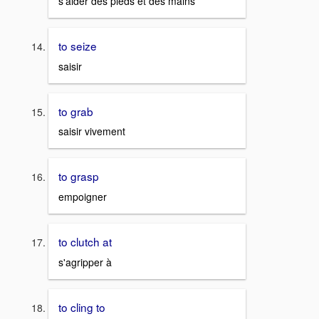
s'aider des pieds et des mains
to seize
saisir
to grab
saisir vivement
to grasp
empoigner
to clutch at
s'agripper à
to cling to