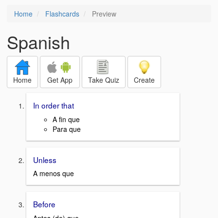
Home
Flashcards
Preview
Spanish
Home
Get App
Take Quiz
Create
In order that
A fin que
Para que
Unless
A menos que
Before