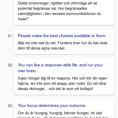
Dolda inramningar, rigiditet och oförmåga att se
potential begränsar val. Hur begränsades
valmöjligheten i den senaste kommunikationen du
hade?
People make the best choices available to them.
Alla vet inte vad du vet. Fundera över hur du kan leda
dem till deras egna resurser.
You can live a response-able life, and run your
own brain.
Ingen tvingar dig till en respons. Hör och kör din egen
hjärna, lev inte som ett skepp utan roder. Du vet dina
ideala riktningar, - och det är som ett trollspö!
Your focus determines your outcome.
Om du är hungrig, hungrig, känner hunger, oh vad
hungrig du är - då räcker inte matlådan än hur full den