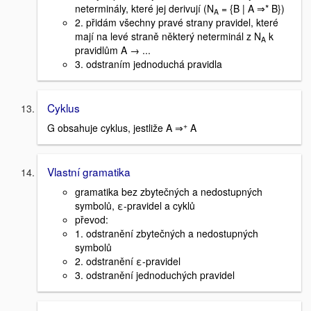
neterminály, které jej derivují (N
= {B | A ⇒* B})
A
2. přidám všechny pravé strany pravidel, které
mají na levé straně některý neterminál z N
k
A
pravidlům A → ...
3. odstraním jednoduchá pravidla
Cyklus
+
G obsahuje cyklus, jestliže A ⇒
A
Vlastní gramatika
gramatika bez zbytečných a nedostupných
symbolů, ε-pravidel a cyklů
převod:
1. odstranění zbytečných a nedostupných
symbolů
2. odstranění ε-pravidel
3. odstranění jednoduchých pravidel