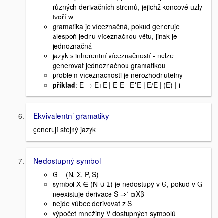
různých derivačních stromů, jejichž koncové uzly
tvoří w
gramatika je víceznačná, pokud generuje
alespoň jednu víceznačnou větu, jinak je
jednoznačná
jazyk s inherentní víceznačností - nelze
generovat jednoznačnou gramatikou
problém víceznačnosti je nerozhodnutelný
příklad
: E → E+E | E-E | E*E | E/E | (E) | i
Ekvivalentní gramatiky
generují stejný jazyk
Nedostupný symbol
G = (N, Σ, P, S)
symbol X ∈ (N ∪ Σ) je nedostupý v G, pokud v G
neexistuje derivace S ⇒* αXβ
nejde vůbec derivovat z S
výpočet množiny V dostupných symbolů