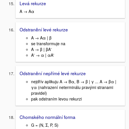
Levá rekurze
A → Aα
Odstranění levé rekurze
A → Aα | β
se transformuje na
A → β | βA'
A' → α | αA'
Odstranění nepřímé levé rekurze
nejdřív aplikuju A → Bα, B → β | γ ... A → βα |
γα (nahrazení neterminálu pravými stranami
pravidel)
pak odstraním levou rekurzi
Chomského normální forma
G = (N, Σ, P, S)