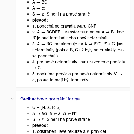
A → BC
A → α
S → ε, S není na pravé straně
převod
:
1. ponecháme pravidla tvaru CNF
2. A → BCDEF... transformujeme na A → B'
, kde
B' je buď terminál nebo nový neterminál
3. A → BC transformuje na A → B'C', B' a C' jsou
neterminály (pokud B, C už byly neterminály, pak
se ponechají)
4. pro nové neterminály tvaru
zavedeme pravidla
→ C'
5. doplníme pravidla pro nové neterminály A' →
a, pokud to mají být terminály
Greibachové normální forma
G = (N, Σ, P, S)
A → aα, a ∈ Σ, α ∈ N*
S → ε, S není na pravé straně
převod
:
1. odstranění levé rekurze a ε-pravidel