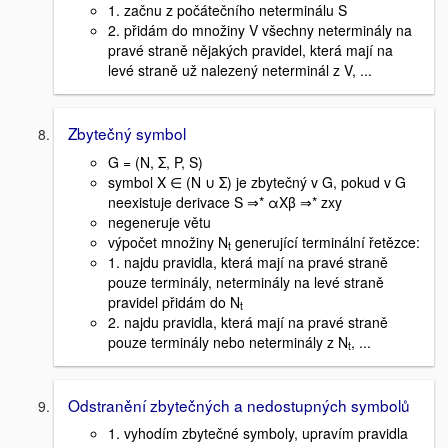
1. začnu z počátečního neterminálu S
2. přidám do množiny V všechny neterminály na
pravé straně nějakých pravidel, která mají na
levé straně už nalezený neterminál z V, ...
Zbytečný symbol
G = (N, Σ, P, S)
symbol X ∈ (N ∪ Σ) je zbytečný v G, pokud v G
neexistuje derivace S ⇒* αXβ ⇒* zxy
negeneruje větu
výpočet množiny N
generující terminální řetězce:
t
1. najdu pravidla, která mají na pravé straně
pouze terminály, neterminály na levé straně
pravidel přidám do N
t
2. najdu pravidla, která mají na pravé straně
pouze terminály nebo neterminály z N
, ...
t
Odstranění zbytečných a nedostupných symbolů
1. vyhodím zbytečné symboly, upravím pravidla