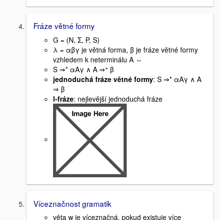
Fráze větné formy
G = (N, Σ, P, S)
λ = αβγ je větná forma, β je fráze větné formy
vzhledem k neterminálu A ⇔
+
S ⇒* αAγ ∧ A ⇒
β
jednoduchá fráze větné formy
: S ⇒* αAγ ∧ A
⇒ β
l-fráze
: nejlevější jednoduchá fráze
Víceznačnost gramatik
věta w je víceznačná, pokud existuje více