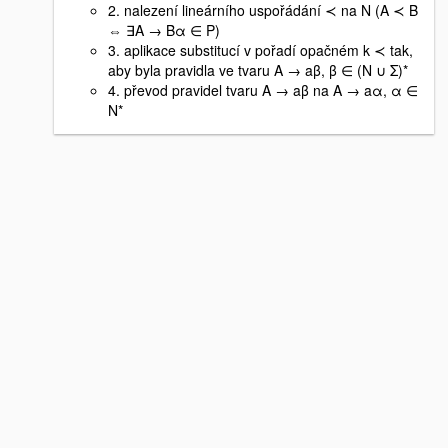
2. nalezení lineárního uspořádání ≺ na N (A ≺ B
⇔ ∃A → Bα ∈ P)
3. aplikace substitucí v pořadí opačném k ≺ tak,
aby byla pravidla ve tvaru A → aβ, β ∈ (N ∪ Σ)*
4. převod pravidel tvaru A → aβ na A → aα, α ∈
N*