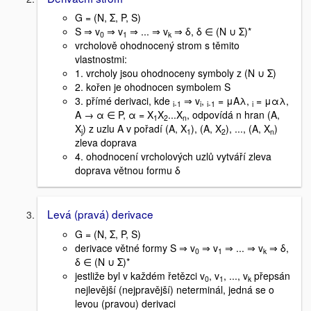
G = (N, Σ, P, S)
S ⇒ v
⇒ v
⇒ ... ⇒ v
⇒ δ, δ ∈ (N ∪ Σ)*
0
1
k
vrcholově ohodnocený strom s těmito
vlastnostmi:
1. vrcholy jsou ohodnoceny symboly z (N ∪ Σ)
2. kořen je ohodnocen symbolem S
3. přímé derivaci, kde
⇒ v
,
= μAλ,
= μαλ,
i-1
i
i-1
i
A → α ∈ P, α = X
X
...X
, odpovídá n hran (A,
1
2
n
X
) z uzlu A v pořadí (A, X
), (A, X
), ..., (A, X
)
j
1
2
n
zleva doprava
4. ohodnocení vrcholových uzlů vytváří zleva
doprava větnou formu δ
Levá (pravá) derivace
G = (N, Σ, P, S)
derivace větné formy S ⇒ v
⇒ v
⇒ ... ⇒ v
⇒ δ,
0
1
k
δ ∈ (N ∪ Σ)*
jestliže byl v každém řetězci v
, v
, ..., v
přepsán
0
1
k
nejlevější (nejpravější) neterminál, jedná se o
levou (pravou) derivaci