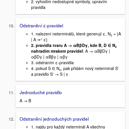
2. vyhodím nedostupné symboly, upravím
pravidla
Odstranění ε-pravidel
1. nalezení neterminálů, které generují ε, N
= {A
ε
+
| A ⇒
ε}
2. pravidla tvaru A → αBβDγ, kde B, D ∈ N
ε
nahradím mrakem pravidel
: A → αBβDγ |
αβDγ | αBβγ | αβγ
3. odstraním ε-pravidla
4. pokud S ∈ N
, pak přidám nový neterminál S'
ε
a pravidlo S' → S | ε
Jednoduché pravidlo
A → B
Odstranění jednoduchých pravidel
1. najdu pro každý neterminál A všechny