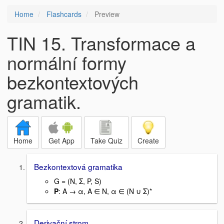
Home
Flashcards
Preview
TIN 15. Transformace a
normální formy
bezkontextových
gramatik.
Home
Get App
Take Quiz
Create
Bezkontextová gramatika
G = (N, Σ, P, S)
P
: A → α, A ∈ N, α ∈ (N ∪ Σ)*
Derivační strom