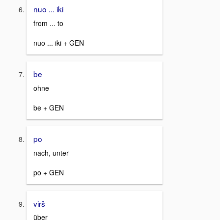
nuo ... iki
from ... to
nuo ... iki + GEN
be
ohne
be + GEN
po
nach, unter
po + GEN
virš
über