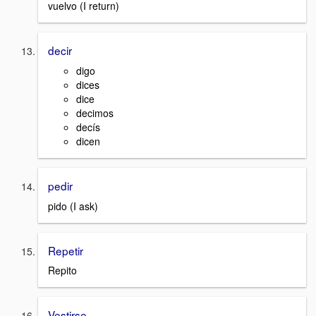
vuelvo (I return)
decir
digo
dices
dice
decimos
decís
dicen
pedir
pido (I ask)
Repetir
Repito
Vestirse