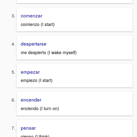
comenzar
comienzo (I start)
despertarse
me despierto (I wake myself)
empezar
empiezo (I start)
encender
enciendo (I turn on)
pensar
pienso (I think)