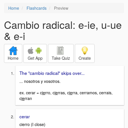
Home
Flashcards
Preview
Cambio radical: e-ie, u-ue
& e-i
Home
Get App
Take Quiz
Create
The "cambio radical" skips over...
... nosotros y vosotros.
ex. cerar = c
ie
rro, c
ie
rras, c
ie
rra, cerramos, cerrais,
c
ie
rran
cerar
cierro (I close)