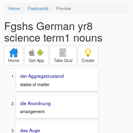
Home
Flashcards
Preview
Fgshs German yr8
science term1 nouns
Home
Get App
Take Quiz
Create
der Aggregatzustand
states of matter
die Anordnung
arrangement
das Auge