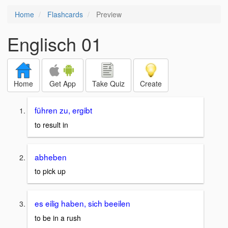
Home
Flashcards
Preview
Englisch 01
Home
Get App
Take Quiz
Create
führen zu, ergibt
to result in
abheben
to pick up
es eilig haben, sich beeilen
to be in a rush