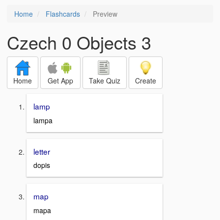
Home
Flashcards
Preview
Czech 0 Objects 3
Home
Get App
Take Quiz
Create
lamp
lampa
letter
dopis
map
mapa