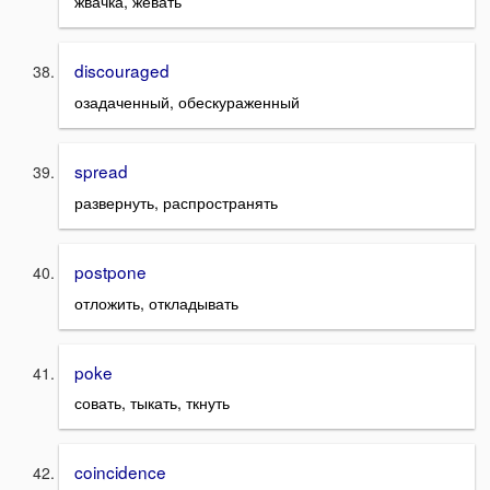
жвачка, жевать
discouraged
озадаченный, обескураженный
spread
развернуть, распространять
postpone
отложить, откладывать
poke
совать, тыкать, ткнуть
coincidence