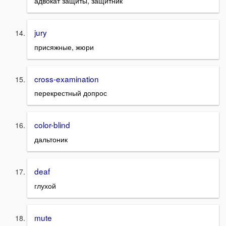
адвокат защиты, защитник
jury
присяжные, жюри
cross-examination
перекрестный допрос
color-blind
дальтоник
deaf
глухой
mute