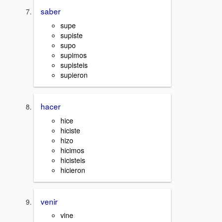
saber
supe
supiste
supo
supimos
supisteis
supieron
hacer
hice
hiciste
hizo
hicimos
hicisteis
hicieron
venir
vine