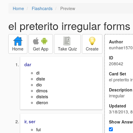
Home
Flashcards
Preview
el preterito irregular forms
Author
eunhae1570
Home
Get App
Take Quiz
Create
ID
208042
dar
di
Card Set
diste
el preterito 
dio
Description
dimos
irregular
disteis
dieron
Updated
3/18/2013, 
ir, ser
Show Answ
fui