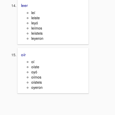
leer
leí
leiste
leyó
leímos
leísteis
leyeron
oír
oí
oíste
oyó
oímos
oísteis
oyeron