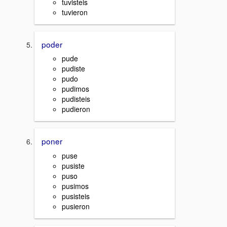
tuvisteis
tuvieron
poder
pude
pudiste
pudo
pudimos
pudisteis
pudieron
poner
puse
pusiste
puso
pusimos
pusisteis
pusieron