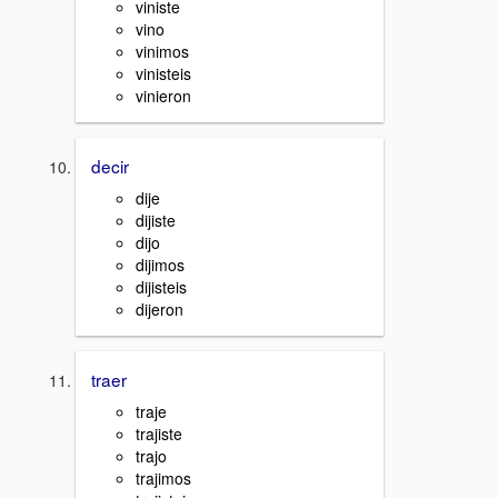
viniste
vino
vinimos
vinisteis
vinieron
decir
dije
dijiste
dijo
dijimos
dijisteis
dijeron
traer
traje
trajiste
trajo
trajimos