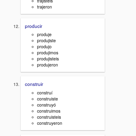
trajisteis
trajeron
producir
produje
produjiste
produjo
produjimos
produjisteis
produjeron
construir
construí
construiste
construyó
construimos
construisteis
construyeron