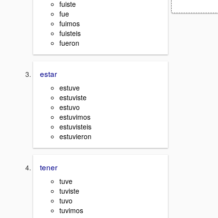
fuiste
fue
fuimos
fuisteis
fueron
estar
estuve
estuviste
estuvo
estuvimos
estuvisteis
estuvieron
tener
tuve
tuviste
tuvo
tuvimos