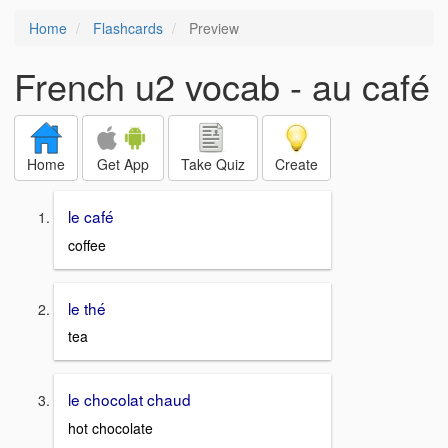
Home
Flashcards
Preview
French u2 vocab - au café
Home
Get App
Take Quiz
Create
le café
coffee
le thé
tea
le chocolat chaud
hot chocolate