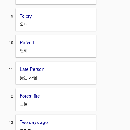
To cry
울다
Pervert
변태
Late Person
늦는 사람
Forest fire
산불
Two days ago