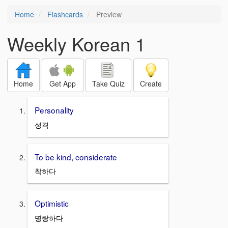
Home
Flashcards
Preview
Weekly Korean 1
Home
Get App
Take Quiz
Create
Personality
성격
To be kind, considerate
착하다
Optimistic
명랑하다