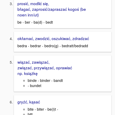
prosić, modlić się,
błagać, zaprosić/zapraszać kogoś (be
noen inn/ut)
be - ber - ba(d) - bedt
okłamać, zwodzić, oszukiwać, zdradzać
bedra - bedrar - bedro(g) - bedratt/bedradd
wiązać, zawiązać,
związać, przywiązać, oprawiać
np. książkę
binde - binder - bandt
- bundet
gryźć, kąsać
bite - biter - be(i)t -
bitt