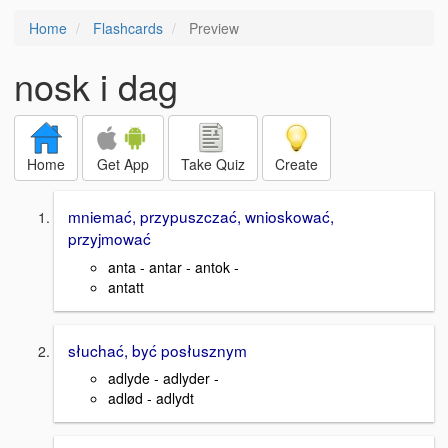
Home
Flashcards
Preview
nosk i dag
Home
Get App
Take Quiz
Create
mniemać, przypuszczać, wnioskować,
przyjmować
anta - antar - antok -
antatt
słuchać, być posłusznym
adlyde - adlyder -
adlød - adlydt