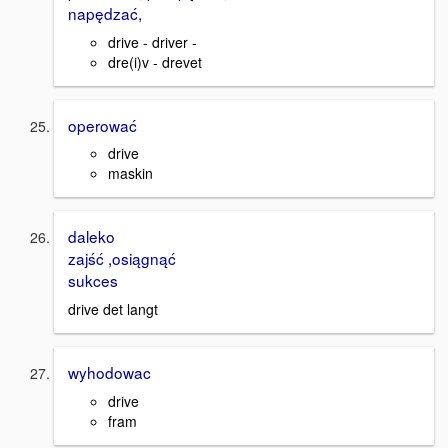
napędzać,
drive - driver -
dre(i)v - drevet
operować
drive
maskin
daleko
zajść ,osiągnąć
sukces
drive det langt
wyhodowac
drive
fram