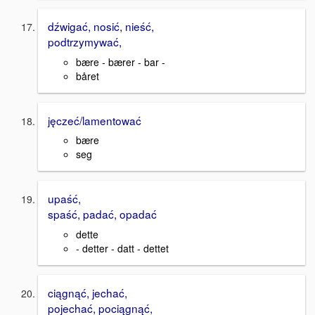
dźwigać, nosić, nieść,
podtrzymywać,
bære - bærer - bar -
båret
jęczeć/lamentować
bære
seg
upaść,
spaść, padać, opadać
dette
- detter - datt - dettet
ciągnąć, jechać,
pojechać, pociągnąć,