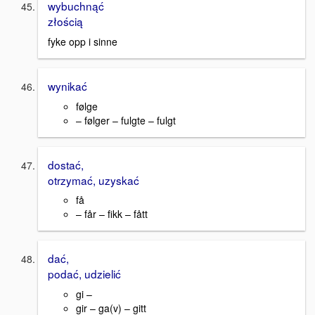
wybuchnąć
złością
fyke opp i sinne
wynikać
følge
– følger – fulgte – fulgt
dostać,
otrzymać, uzyskać
få
– får – fikk – fått
dać,
podać, udzielić
gi –
gir – ga(v) – gitt