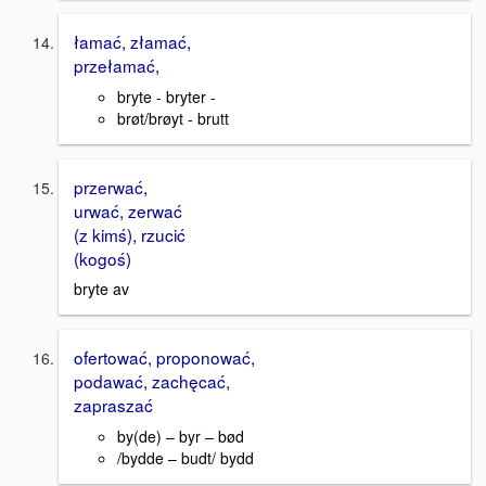
łamać, złamać,
przełamać,
bryte - bryter -
brøt/brøyt - brutt
przerwać,
urwać, zerwać
(z kimś), rzucić
(kogoś)
bryte av
ofertować, proponować,
podawać, zachęcać,
zapraszać
by(de) – byr – bød
/bydde – budt/ bydd