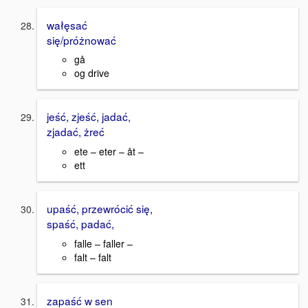
wałęsać
się/próżnować
gå
og drive
jeść, zjeść, jadać,
zjadać, żreć
ete – eter – åt –
ett
upaść, przewrócić się,
spaść, padać,
falle – faller –
falt – falt
zapaść w sen