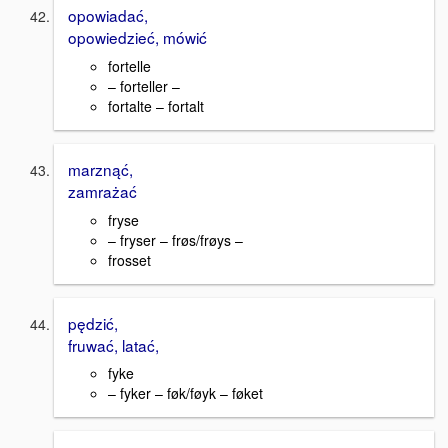
opowiadać,
opowiedzieć, mówić
fortelle
– forteller –
fortalte – fortalt
marznąć,
zamrażać
fryse
– fryser – frøs/frøys –
frosset
pędzić,
fruwać, latać,
fyke
– fyker – føk/føyk – føket