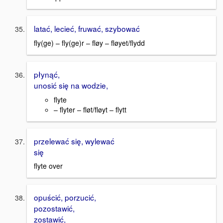
latać, lecieć, fruwać, szybować
fly(ge) – fly(ge)r – fløy – fløyet/flydd
płynąć,
unosić się na wodzie,
flyte
– flyter – fløt/fløyt – flytt
przelewać się, wylewać
się
flyte over
opuścić, porzucić,
pozostawić,
zostawić,