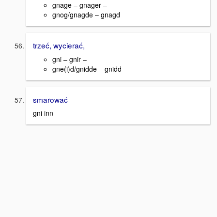
gnage – gnager –
gnog/gnagde – gnagd
trzeć, wycierać,
gni – gnir –
gne(i)d/gnidde – gnidd
smarować
gni inn