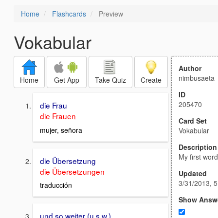
Home
Flashcards
Preview
Vokabular
Author
nimbusaeta
Home
Get App
Take Quiz
Create
ID
205470
die Frau
die Frauen
Card Set
mujer, señora
Vokabular
Description
My first wor
die Übersetzung
die Übersetzungen
Updated
3/31/2013, 
traducción
Show Answ
und so weiter (u.s.w.)