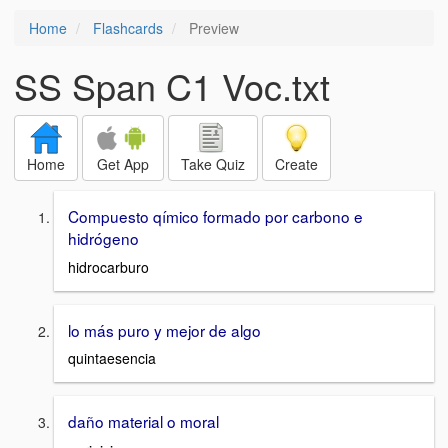
Home
Flashcards
Preview
SS Span C1 Voc.txt
Home
Get App
Take Quiz
Create
Compuesto qímico formado por carbono e
hidrógeno
hidrocarburo
lo más puro y mejor de algo
quintaesencia
daño material o moral