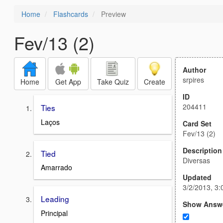
Home
Flashcards
Preview
Fev/13 (2)
Author
srpires
Home
Get App
Take Quiz
Create
ID
204411
Ties
Laços
Card Set
Fev/13 (2)
Description
Tied
Diversas
Amarrado
Updated
3/2/2013, 3
Leading
Show Answ
Principal