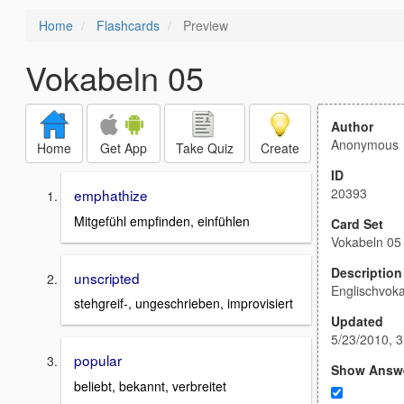
Home
Flashcards
Preview
Vokabeln 05
Author
Anonymous
Home
Get App
Take Quiz
Create
ID
20393
emphathize
Mitgefühl empfinden, einfühlen
Card Set
Vokabeln 05
Description
unscripted
Englischvok
stehgreif-, ungeschrieben, improvisiert
Updated
5/23/2010, 
popular
Show Answ
beliebt, bekannt, verbreitet