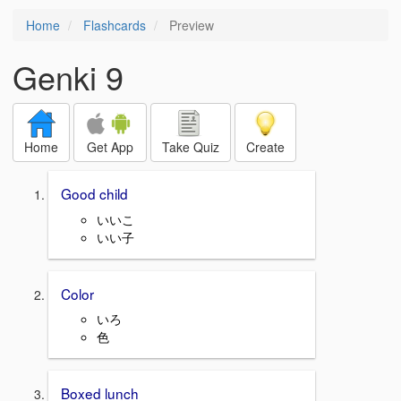
Home
Flashcards
Preview
Genki 9
Home
Get App
Take Quiz
Create
Good child
いいこ
いい子
Color
いろ
色
Boxed lunch