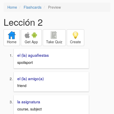
Home
Flashcards
Preview
Lección 2
Home
Get App
Take Quiz
Create
el (la) aguafiestas
spoilsport
el (la) amigo(a)
friend
la asignatura
course, subject