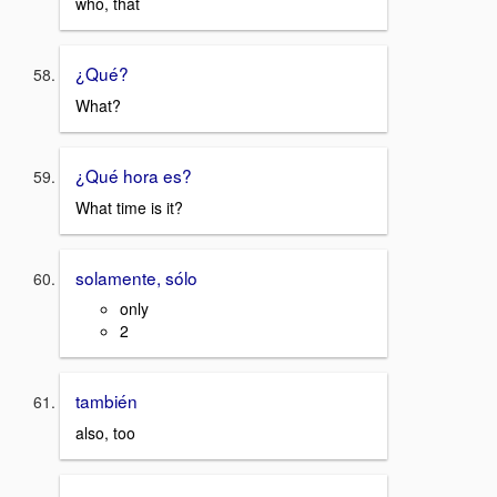
who, that
¿Qué?
What?
¿Qué hora es?
What time is it?
solamente, sólo
only
2
también
also, too