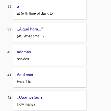
a
at (with time of day); to
¿A qué hora...?
(At) What time...?
además
besides
Aquí está
Here it is
¿Cuántos(as)?
How many?