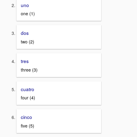
uno
one (1)
dos
two (2)
tres
three (3)
cuatro
four (4)
cinco
five (5)