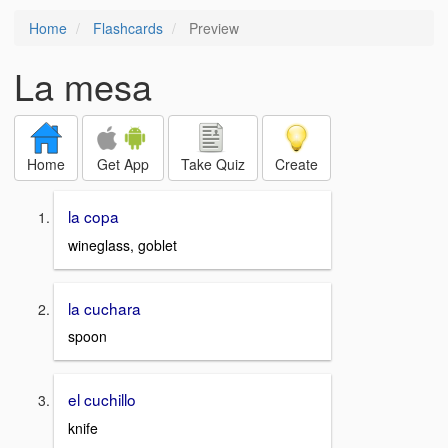
Home
Flashcards
Preview
La mesa
Home
Get App
Take Quiz
Create
la copa
wineglass, goblet
la cuchara
spoon
el cuchillo
knife