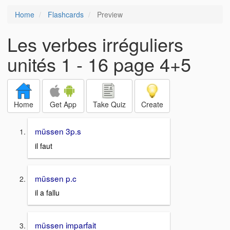
Home
Flashcards
Preview
Les verbes irréguliers
unités 1 - 16 page 4+5
Home
Get App
Take Quiz
Create
müssen 3p.s
il faut
müssen p.c
il a fallu
müssen imparfait