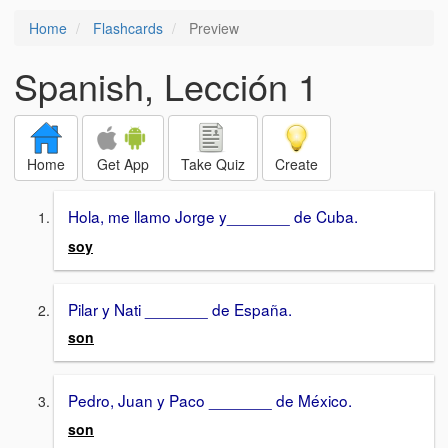
Home
Flashcards
Preview
Spanish, Lección 1
Home
Get App
Take Quiz
Create
Hola, me llamo Jorge y_______
de Cuba.
soy
Pilar y Nati _______ de España.
son
Pedro, Juan y Paco _______ de México.
son