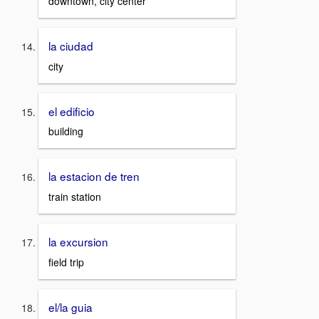
downtown, city center
la ciudad
city
el edificio
building
la estacion de tren
train station
la excursion
field trip
el/la guia