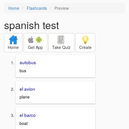
Home
Flashcards
Preview
spanish test
Home
Get App
Take Quiz
Create
autobus
bus
el avion
plane
el barco
boat