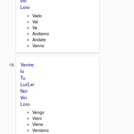
voi
Loro
Vado
Vai
Va
Andiamo
Andate
Vanno
Venire:
Io
Tu
Lui/Lei
Noi
Voi
Loro
Vengo
Vieni
Viene
Veniamo