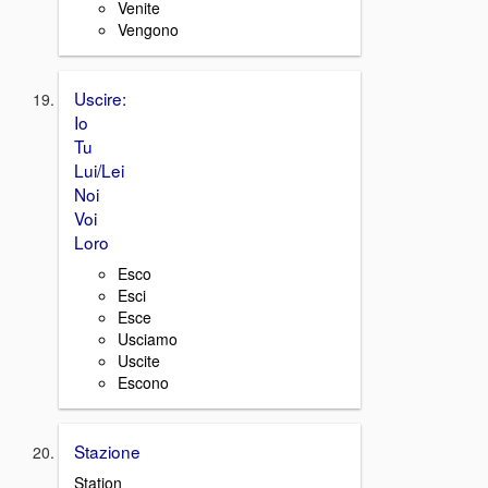
Venite
Vengono
Uscire:
Io
Tu
Lui/Lei
Noi
Voi
Loro
Esco
Esci
Esce
Usciamo
Uscite
Escono
Stazione
Station