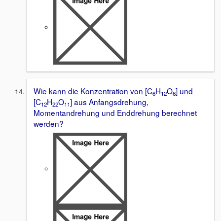
Wie kann die Konzentration von [C
H
O
] und
6
12
6
[C
H
O
] aus Anfangsdrehung,
12
22
11
Momentandrehung und Enddrehung berechnet
werden?