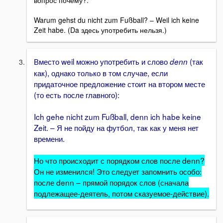
вопрос почему?:
Warum gehst du nicht zum Fußball? – Weil ich keine
Zeit habe. (Da здесь употребить нельзя.)
Вместо weil можно употребить и слово
(так
denn
как), однако только в том случае, если
придаточное предложение стоит на втором месте
(то есть после главного):
Ich gehe nicht zum Fußball, denn ich habe keine
Zeit. – Я не пойду на футбол, так как у меня нет
времени.
Но что происходит с порядком слов после denn?
Он не изменился! Это следует запомнить особо:
после denn – прямой порядок слов (сначала
подлежащее-деятель, потом сказуемое-действие).