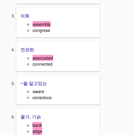
의회
assembly
congress
연관된
associated
connected
~을 알고있는
aware
conscious
물가, 기슭
bank
adge