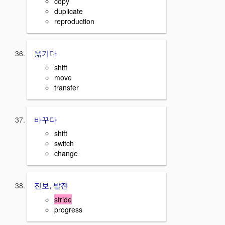
copy
duplicate
reproduction
옮기다
shift
move
transfer
바꾸다
shift
switch
change
진보, 발전
stride
progress