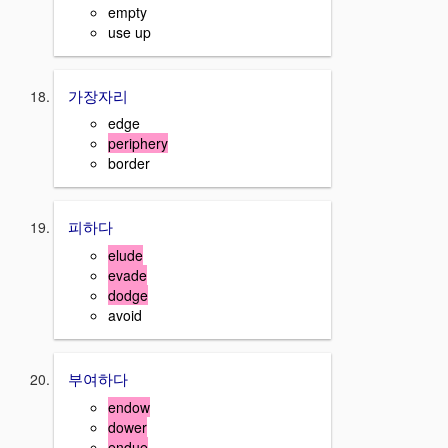
empty
use up
가장자리
edge
periphery
border
피하다
elude
evade
dodge
avoid
부여하다
endow
dower
endue