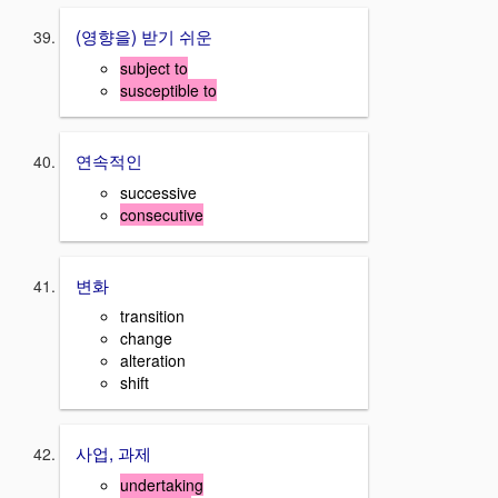
(영향을) 받기 쉬운
subject to
susceptible to
연속적인
successive
consecutive
변화
transition
change
alteration
shift
사업, 과제
undertaking