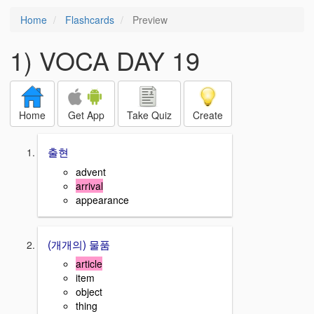
Home
Flashcards
Preview
1) VOCA DAY 19
Home
Get App
Take Quiz
Create
출현
advent
arrival
appearance
(개개의) 물품
article
item
object
thing