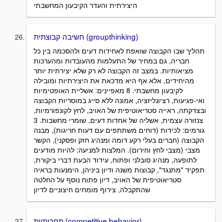
היצירתית והעדר הקיבעון המחשבתי
חשיבה קבוצתית (groupthinking)
תהליך שבו הקבוצה שואפת לאחידות דעים ולהסכמה בין כל
חבריה, גם במחיר של התעלמות מהעובדות ומהערכות
מציאותיות. במצב זה הקבוצה לא רק שלא יצירתית יותר
מהיחידים, אלא אף היא מדכאת את היצירתיות ומובילה
לקיבעון מחשבתי. 8 מאפיינים: אשליית האופטימיות
ואי-פגיעות, רציונליזציה, אמונה ללא סייג במוסריות הקבוצה
ובצדקתה, ראייה סטריאוטיפית של האויב, לחץ לקונפורמיות,
צנזורה עצמית, אשליה של אחדות דעים, שומרי מחשבות. 3
גורמים: לכידות (דוחים משתתפים עם דעות חריגות), מבנה
הקבוצה (חברים בעלי רקע דומה ומנהיג חזק ופסקני), הקשר
מצבי (מצבי לחץ וחירום). המלצות למניעה: להיות מודעים
לתופעה, מנהיג סובלני ופתוח, עידוד הבעת דברי ביקורת,
תפקיד "מתנגד", קבוצות משנה ודיון ביניהן, הימנעות בראיה
סטריאוטיפית של האויב, דיון פתוח נוסף על החלטה
שהתקבלה, צירוף מומחים חיצוניים לדיון
תחרותיות (competitive behavior)