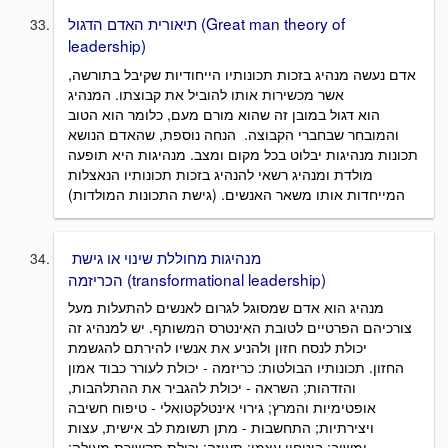
תיאורית האדם הדגול (Great man theory of
leadership)
אדם נעשה מנהיג בזכות תכונותיו הייחודיות שקיבל בתורשה,
אשר מכשירות אותו להוביל את קבוצתו. המנהיג
הוא דגול במובן זה שהוא מורם מעם, כלומר הוא הטוב
והמובחר שבחברי הקבוצה. הנחה נוספת, שהאדם הנושא
תכונות מנהיגות יבלוט בכל מקום ומצב. מנהיגות היא תופעה
מולדת ומנהיג רשאי להנהיג בזכות תכונותיו הנאצלות
המייחדות אותו משאר האנשים. (גישת התכונות המולדות)
מנהיגות מחוללת שינוי או גישת
הכריזמה (transformational leadership)
מנהיג הוא אדם שמסוגל לגרום לאנשים להתעלות מעל
צורכיהם הפרטיים לטובת האינטרס המשותף. יש למנהיג זה
יכולת לנסח חזון ולהניע את אנשיו להירתם להגשמת
החזון. תכונותיו הבולטות: כריזמה - יכולת לעורר כבוד אמון
והזדהות; השראה - יכולת להגביר את ההתלהבות,
אופטימיות והמרץ; גירוי אינטלקטואלי - טיפוח חשיבה
ויצירתיות; התחשבות - מתן תשומת לב אישית, עצות
ומשוב; ביטחון עצמי; תעוזה; יכולת תקשורת מעולה;