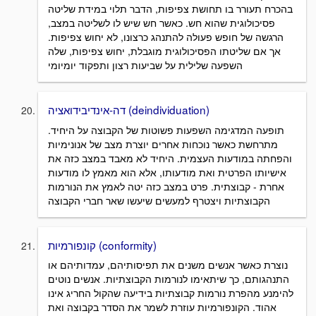
בהכרח תעורר בו תחושת צפיפות, הדבר תלוי במידת שליטה
פסיכולוגית שהוא חש. כאשר חש שיש לו לשליטה במצב,
הרגשה של חופש פעולה להתנהג כרצונו, לא יחוש צפיפות.
אך אם שליטתו הפסיכולוגית מוגבלת, יחוש צפיפות, שלה
השפעה שלילית על שביעות רצון ותפקוד יומיומי
דה-אינדיבידואציה (deindividuation)
תופעה המדגימה השפעות פשוטות של הקבוצה על היחיד.
מתרחשת כאשר נוכחות אחרים יוצרת מצב של אנונימיות
והפחתה במודעות העצמית. היחיד לא מאבד במצב כזה את
אישיותו הפרטית ואת מודעותו, אלא הוא מאמץ לו מודעות
אחרת - קבוצתית. פרט במצב כזה יטה לאמץ את הנורמות
הקבוצתיות ויצטרף למעשים שיעשו שאר חברי הקבוצה
קונפורמיות (conformity)
נוצרת כאשר אנשים משנים את תפיסותיהם, עמדותיהם או
התנהגותם, כך שיתאימו לנורמות הקבוצתיות. אנשים נוטים
להימנע מהפרת נורמות קבוצתיות בידיעה שהקול החריג אינו
אהוד. הקונפורמיות עוזרת לשמר את הסדר בקבוצה ואת