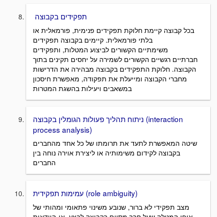
תפקידים בקבוצה
בכל קבוצה קיימת חלוקת תפקידים פנימית, פורמאלית או
בלתי פורמאלית. קיימים בקבוצה תפקידים
משימתיים הקשורים לביצוע המטלות, ותפקידים
חברתיים רגשיים הקשורים לשמירה על יחסים תקינים בתוך
הקבוצה. חלוקת התפקידים בקבוצה מבהירה את הדרישות
מחברי הקבוצה ומייעלת את תפקודה, מאפשרת חיסכון
במשאבים ויעילות בהשגת המטרות
ניתוח תהליך פעולות הגומלין בקבוצה (interaction
process analysis)
שיטה המאפשרת לתעד את תרומתו של כל אחד מהחברים
בקבוצה לקידום משימותיה או ליצירת אוירה נוחה בין
החברים
עמימות תפקידית (role ambiguity)
מצב תפקידי לא ברור, שנובע משינוי פתאומי ומהותי של
אופי המטלה שעל חבר מסוים בקבוצה לבצע. אי-הוודאות