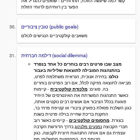
קשר למה שיעשה הזולת; תחרותיים - שואפים להגדיל את
הפער בין רווחיהם לרווחי הזולת
טובין ציבוריים (public goals)
משאבים קולקטיביים הנגישים לכולם
דילמה חברתית (social dilemma)
מצב שבו פרטים רבים בוחרים כל אחד בנפרד
בהתנהגות המובילה לתוצאות שליליות בעבור
כולם
: בחירה אנוכית, הנראית משתלמת לפרט,
מביאה לתוצאה מזיקה לכלל, אם רוב הפרטים בוחרים
בה. סוגים:
מלכודת קולקטיבית
- קיימות
כאשר התנהגות המשרתת את האינטרסים של היחיד
פוגעת בכלל הציבור אם אנשים רבים נוקטים אותה,
כגון השלכת פסולת בפארק ציבורי או קטיפת פרחי בר,
התקנת בריכת שחייה בוילה פרטית בשנת
בצורת.
מחסומים קולקטיבים
- קיימים כאשר רוב
חברי הקבוצה
נמנעים מלנהוג
בדרך הדורשת הקרבה
עצמית גם אם אותה התנהגות חיונית לקבוצה, כגון
תרומת דם, התחמקות מתשלומי מס