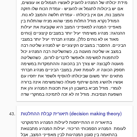
מידת יכולתו של המנהיג להעניק לאנשיו תגמולים או עונשים,
אם יש ביכולות לתגמל או להעניש - עמדת הכוח שלו חזקה
והמצב נוח, אם אין ביכולתו - עמדתו חלשה והמצב לא נוח.
המודל נקרא מודל התלות מפני שהוא מניח שהתלות בין
מאפייני המנהיג למאפייני המצב היא שקובעת את יעילות
ההנהגה: מנהיג משימתי יעיל יותר במצבים קיצוניים (נוחים
מאוד או לא נוחים כלל), ומנהיג חברתי יעיל יותר במצבי
הביניים. ההסבר: במצבים הקיצוניים יש למנהיג שליטה רבה
במצב או שליטה מועטה בו, כשהשליטה רבה המנהיג יכול
להתפנות למשימה ולאפשר לדברים לזרום, כשהשליטה
מועטה לקבוצה יש צורך רב בהכוונה וההתמקדות במשימה
תספק הכוונה זו. לעומת זאת, במצבי הביניים מנהיג חברתי
מתאים יותר משום שביכולתו להוסיף ולשפר את יחסיו עם
אנשיו ולהשיג מהם שיתוף פעולה כשהמשימה אינה ברורה
לגמרי. מודל מביא בחשבון הן את תכונות המנהיג והן את
השפעת הנסיבות. מודל זה לא זכה לתמיכה במחקרי שדה
תיאורית קבלת ההחלטות (decision making theory)
בתיאוריה זו ההתייחסות ליעילות המנהיג הדמוקרטי
לעומת המנהיג הסמכותי הריכוזי. יעילות המנהיג מתבטאת
בהתאמה בין סגנון המנהיגות לבין מאפייני המצב, אבל