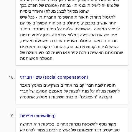
של ציפייה ליעילות עצמית - גבוהה (אמונתו של הפרט בכך
שהוא מסוגל לבצע מטלה) והעדר ציפייה
לתגמול מיוחד; תיאורית ההשפעה החברתית - ככל שיש
יותר אנשים בקבוצה, מתחלקים הכוחות הפועלים עליהם
לביצוע המטלה וההשפעה שלהם על היחיד פוחתת. היחיד
אינו חש את ההשפעה במלוא עוצמתה. ניתן למנוע נרפות
חברתית כאשר המטלה מעניינת או ברת-משמעות אישית,
כשיש לכידות קבוצתית גבוהה, וכשחברי הקבוצה מאמינים
שתרומתם האישית ניתנת לזיהוי או חיונית לביצוע מוצלח של
המטלה המשותפת
פיצוי חברתי (social compensation)
תופעה שבה חברי קבוצה אחדים משקיעים מאמץ מוגבר
להשגת מטלה על מנת לפצות על מאמצם המועט של חברי
הקבוצה "העצלנים". סיבות: חשיבות המטלה, אמפטיה
צפיפות (crowding)
מקור נוסף להשפעת נוכחות אחרים. צפיפות היא תחושה
סובייקטיבית: הימצאותם של אנשים רבים בצמוד לפרט לא