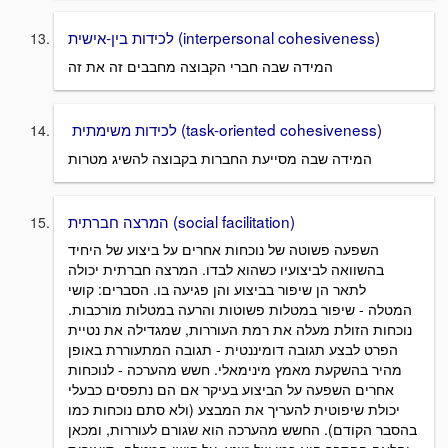
לכידות בין-אישית (interpersonal cohesiveness)
המידה שבה חברי הקבוצה מחבבים זה את זה
לכידות משימתית (task-oriented cohesiveness)
המידה שבה מסייעת החברות בקבוצה להשיג מטרות
המרצה חברתית (social facilitation)
השפעה פשוטה של נוכחות אחרים על ביצוע של היחיד
בהשוואה לביצועיו כשהוא לבדו. המרצה חברתית יכולה
לתאר הן שיפור בביצוע והן פגיעה בו. הסברים: קושי
המטלה - שיפור במטלות פשוטות והרעה במטלות מורכבות.
נוכחות הזולת מעלה את רמת העוררות, שמגדילה את נטיית
הפרט לבצע תגובה דומיננטית - תגובה המתעוררת באופן
מהיר בהשקעת מאמץ מינימאלי. חשש מהערכה - לנוכחות
אחרים השפעה על הביצוע בעיקר אם הם נתפסים כבעלי
יכולת שיפוטית להעריך את המבצע (ולא סתם נוכחות כמו
בהסבר הקודם). החשש מהערכה הוא שגורם לעוררות, ומכאן