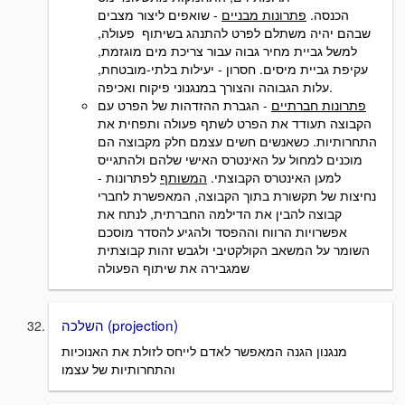
הכנסה.
פתרונות מבניים
- שואפים ליצור מצבים
שבהם יהיה משתלם לפרט להתנהג בשיתוף פעולה,
למשל גביית מחיר גבוה עבור צריכת מים מוגזמת,
עקיפת גביית מיסים. חסרון - יעילות בלתי-מובטחת,
עלות הגבוהה והצורך במנגנוני פיקוח ואכיפה.
פתרונות חברתיים
- הגברת ההזדהות של הפרט עם
הקבוצה תעודד את הפרט לשתף פעולה ותפחית את
התחרותיות. כשאנשים חשים עצמם חלק מקבוצה הם
מוכנים למחול על האינטרס האישי שלהם ולהתגייס
למען האינטרס הקבוצתי.
המשותף
לפתרונות -
נחיצות של תקשורת בתוך הקבוצה, המאפשרת לחברי
קבוצה להבין את הדילמה החברתית, לנתח את
אפשרויות הרווח וההפסד ולהגיע להסדר מוסכם
השומר על המשאב הקולקטיבי ולגבש זהות קבוצתית
שמגבירה את שיתוף הפעולה
השלכה (projection)
מנגנון הגנה המאפשר לאדם לייחס לזולת את האנוכיות
והתחרותיות של עצמו