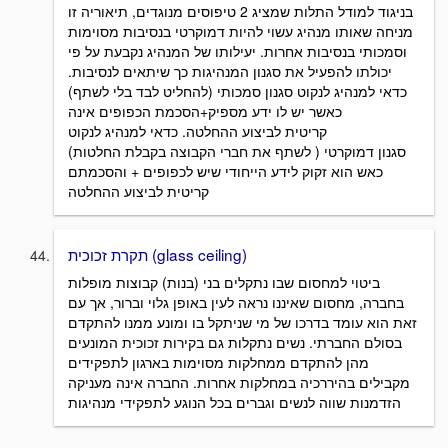
בניגוד למודל התלות שמציג 2 טיפוסים מנוגדים, תיאוריה זו
מניחה שאותו מנהיג עשוי להיות דמוקרטי בנסיבות מסוימות
וסמכותי בנסיבות אחרות. יעילותו של המנהיג נקבעת על פי
יכולתו להפעיל את סגנון המנהיגות כך שיתאים לנסיבות.
כדאי למנהיג לנקוט סגנון סמכותי (להחליט לבד בלי לשתף)
כאשר יש לו ידע מספיק+הסכמת הכפופים אינה
קריטית לביצוע ההחלטה. כדאי למנהיג לנקוט
סגנון דמוקרטי ( לשתף את חברי הקבוצה בקבלת החלטות)
כאש הוא זקוק לידע הייחודי שיש לכפופים + והסכמתם
קריטית לביצוע ההחלטה
תקרת זכוכית (glass ceiling)
ביטוי למחסום שבו נתקלים בני (בנות) קבוצות מופלות
בחברה, מחסום שאיננו נראה לעין באופן גלוי וברור, אך עם
זאת הוא עומד בדרכו של מי שניתקל בו ומונע ממנו להתקדם
בסולם החברתי. נשים נתקלות גם בקירות זכוכית המונעים
מהן להתקדם ממחלקות מסוימות בארגון לתפקידים
מקבילים בהיררכיה במחלקות אחרות. החברה אינה מעניקה
הזדמנות שווה לנשים וגברים בכל הנוגע לתפקידי מנהיגות