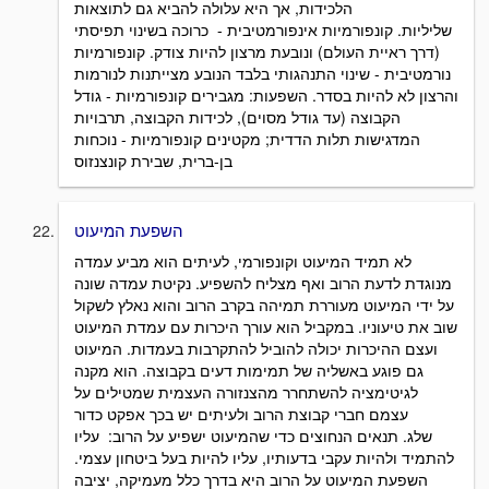
הלכידות, אך היא עלולה להביא גם לתוצאות
שליליות. קונפורמיות אינפורמטיבית - כרוכה בשינוי תפיסתי
(דרך ראיית העולם) ונובעת מרצון להיות צודק. קונפורמיות
נורמטיבית - שינוי התנהגותי בלבד הנובע מצייתנות לנורמות
והרצון לא להיות בסדר. השפעות: מגבירים קונפורמיות - גודל
הקבוצה (עד גודל מסוים), לכידות הקבוצה, תרבויות
המדגישות תלות הדדית; מקטינים קונפורמיות - נוכחות
בן-ברית, שבירת קונצנזוס
השפעת המיעוט
לא תמיד המיעוט וקונפורמי, לעיתים הוא מביע עמדה
מנוגדת לדעת הרוב ואף מצליח להשפיע. נקיטת עמדה שונה
על ידי המיעוט מעוררת תמיהה בקרב הרוב והוא נאלץ לשקול
שוב את טיעוניו. במקביל הוא עורך היכרות עם עמדת המיעוט
ועצם ההיכרות יכולה להוביל להתקרבות בעמדות. המיעוט
גם פוגע באשליה של תמימות דעים בקבוצה. הוא מקנה
לגיטימציה להשתחרר מהצנזורה העצמית שמטילים על
עצמם חברי קבוצת הרוב ולעיתים יש בכך אפקט כדור
שלג. תנאים הנחוצים כדי שהמיעוט ישפיע על הרוב: עליו
להתמיד ולהיות עקבי בדעותיו, עליו להיות בעל ביטחון עצמי.
השפעת המיעוט על הרוב היא בדרך כלל מעמיקה, יציבה