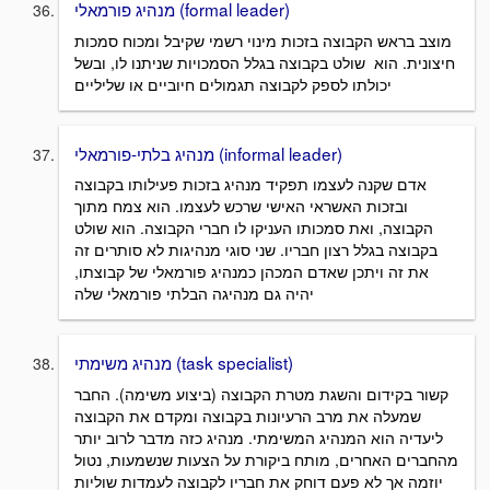
מנהיג פורמאלי (formal leader)
מוצב בראש הקבוצה בזכות מינוי רשמי שקיבל ומכוח סמכות
חיצונית. הוא שולט בקבוצה בגלל הסמכויות שניתנו לו, ובשל
יכולתו לספק לקבוצה תגמולים חיוביים או שליליים
מנהיג בלתי-פורמאלי (informal leader)
אדם שקנה לעצמו תפקיד מנהיג בזכות פעילותו בקבוצה
ובזכות האשראי האישי שרכש לעצמו. הוא צמח מתוך
הקבוצה, ואת סמכותו העניקו לו חברי הקבוצה. הוא שולט
בקבוצה בגלל רצון חבריו. שני סוגי מנהיגות לא סותרים זה
את זה ויתכן שאדם המכהן כמנהיג פורמאלי של קבוצתו,
יהיה גם מנהיגה הבלתי פורמאלי שלה
מנהיג משימתי (task specialist)
קשור בקידום והשגת מטרת הקבוצה (ביצוע משימה). החבר
שמעלה את מרב הרעיונות בקבוצה ומקדם את הקבוצה
ליעדיה הוא המנהיג המשימתי. מנהיג כזה מדבר לרוב יותר
מהחברים האחרים, מותח ביקורת על הצעות שנשמעות, נטול
יוזמה אך לא פעם דוחק את חבריו לקבוצה לעמדות שוליות