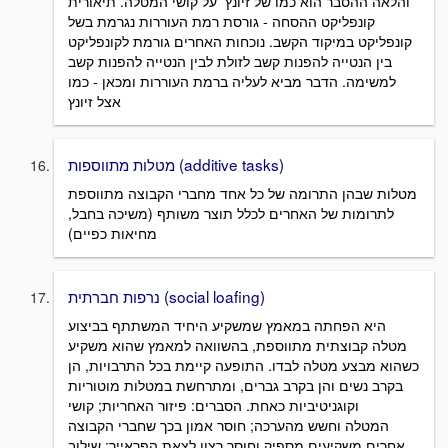
והלאה ההסבר הוא כמו של זיונץ על קושי המטלה. תיאורית
קונפליקט ההסחה - גורסת רמת העוררות נגרמת בשל
קונפליקט במיקוד הקשב. נוכחות האחרים גורמת לקונפליקט
בין הנטייה להפנות קשב לזולת לבין הנטייה להפנות קשב
למשימה. הדבר מביא לעליה ברמת העוררות ומכאן - כמו
אצל זיונץ
מטלות מתווספות (additive tasks)
מטלות שבהן התרומה של כל אחד מחברי הקבוצה מתווספת
לתרומות של האחרים לכלל תוצר משותף (משיכה בחבל,
מחיאות כפיים)
נרפות חברתית (social loafing)
היא הפחתה במאמץ שמשקיע היחיד המשתתף בביצוע
מטלה קבוצתית מתווספת, בהשוואה למאמץ שהוא משקיע
כשהוא מבצע מטלה לבדו. התופעה קיימת בכל התרבויות, הן
בקרב נשים והן בקרב גברים, ומתרחשת במטלות מוטוריות
וקוגניטיביות כאחת. הסברים: פיזור האחריות; קושי
המטלה וחשש מהערכה; חוסר אמון בכך שחברי הקבוצה
אחרים משקיעים מספיק וחוסר רצון לצאת הפראייר; שילוב