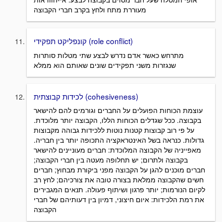
מעוררת מתח ולחץ בקרב חברי הקבוצה
קונפליקט תפקידי (role conflict)
מתרחש כאשר אדם נדרש לבצע שתי מטלות סותרות
שנגזרות משני תפקידים שונים שאותם הוא ממלא
לכידות קבוצתית (cohesiveness)
עוצמת הכוחות הפועלים על החברים וגורמים להם להישאר
בקבוצה. ככל שגדלים הכוחות הללו, הקבוצה יותר מלוכדת.
על פי רוב קבוצות קטנות נוטות ללכידות גבוהה מקבוצות
גדולות. כנראה בשל האינטראקציה התכופה יותר בין חבריה.
מאפייניה של הקבוצה המלוכדת: חברים מעוניינים להישאר
בקבוצה ולתרום; יש תחלופה מעטה בין חברי הקבוצה;
חברים מוכנים להגן על הקבוצה מפני ביקורת מבחוץ; חברים
חשים שהקבוצה ממלאת בצורה טובה את צורכיהם; לחץ רב
לקיום הנורמות; יותר פרגון ושיתוף פעולה. תנאים המגבירים
את רמת הלכידות: איום חיצוני, דמיון בין דעותיהם של חברי
הקבוצה