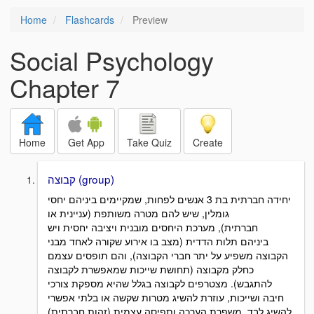
Home
Flashcards
Preview
Social Psychology
Chapter 7
Home
Get App
Take Quiz
Create
קבוצה (group)
יחידה חברתית בת 3 אנשים לפחות, שמקיימים ביניהם יחסי
גומלין, שיש להם מטרה משותפת (עניינית או
חברתית), מערכת היחסים מובנית ויציבה יחסית ויש
ביניהם תלות הדדית (מצב בו אירוע שקורה לאחד מבני
הקבוצה משפיע על יתר חברי הקבוצה), והם תופסים עצמם
כחלק מקבוצה (תחושת שייכות שמאפשרת לקבוצה
להתגבש). מצטרפים לקבוצה בגלל שהיא מספקת צורכי
חיבה ושייכות, עוזרת להשיג מטרות שקשה או בלתי אפשרי
להשיג לבד, משפרת הערכה ותפיסה עצמית (זהות חברתית)