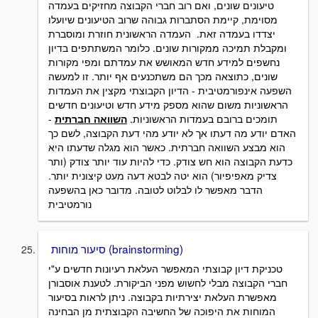
טיעונים שונים, ואם רוב חברי הקבוצה מחזיקים בעמדה
מסוימת, קיימת הסתברות גבוהה שרוב הטיעונים שיועלו
יצדדו בעמדה זאת. העמדה הראשונית חוזרת ומוסברת
ומקבלת תמיכה ממקורות שונים. כלומר המשתתפים בדיון
נחשפים למידע חדש המאושש את עמדתם ומפי מקורות
שונים, כתוצאה מכך הם משתכנעים אף יותר. זו למעשה
השפעה אינפורמטיבית - הדיון הקבוצתי מקצין את העמדות
הראשוניות משום שהוא מספק מידע חדש וטיעונים חדשים
תומכים ברובם בעמדות הראשוניות.
השוואה חברתית
-
האדם יודע מה דעתו אך לא יודע מהי דעת הקבוצה, לשם כך
הוא מבצע השוואה חברתית. כאשר הוא מגלה שדעתו היא
כדעת הקבוצה הוא חש צודק. כדי להיות עוד יותר צודק (ותר
צדיק מאפיפיור) הוא יטה לבטא דעה מעט קיצונית יותר.
הדבר מאפשר לו לבלוט לטובה. מדובר כאן בהשפעה
נורמטיבית
סיעור מוחות (brainstorming)
טכניקת דיון קבוצתי המאפשר העלאת רעיונות חדשים ע"י
חברי הקבוצה מבלי לחשוש מפני הביקורת. לטענת אוסבורן
מאפשרת העלאת יצירתיות בקבוצה. ניתן לראות בסיעור
המוחות את היפוכה של החשיבה הקבוצתית מן הבחינה