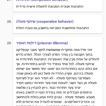
התנהגות אנוכית המכוונת לתועלת אישית מיידית
שיתוף פעולה (cooperative behavior)
התנהגות מתחשבת המביאה בחשבון גם טובת הזולת
דילמת האסיר (prisoner dilemma)
זוהי פרדיגמה מחקרית שמשמשת לחקר מצבי קונפליקט
בתוך הקבוצה בין צורכי הפרט לצורכי הכלל. הפרט נדרש
להחליט על אחת מבין שתי האופציות: התנהגות תחרותית או
שיתוף פעולה. לכל אחד בנפרד כדי לנהוג בתחרותיות, אך
אם כולם ינהגו בתחרותיות הם יפגעו יותר מאשר אם ישתפו
פעולה ביניהם. עקרון ההדדיות פועל כאן לא באופן שווה:
כשמדובר בשיתוף פעולה - לא תמיד הוא יוביל לשיתוף
פעולה מן הצד השני, לעומת זאת צעד תחרותי כמעט תמיד
יגרור צעד תחרותי כנגד. ניתן להבחין בין שלושה
טיפוסים הנבדלים זה מזה במידת הנטייה להשיב באותו
מטבע: משתפי פעולה - נוטים לתת אמון בזולת ולהתחשב
בו; אינדיבידואליסטים - שואפים להגדיל את הרווחים ללא