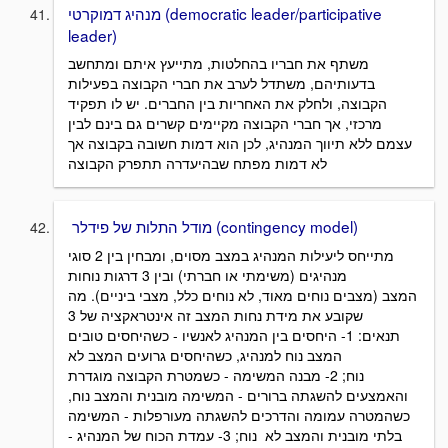
מנהיג דמוקרטי (democratic leader/participative
leader)
משתף את חבריו בהחלטות, מתייעץ איתם ומתחשב
בדעותיהם, משתדל לערב את חברי הקבוצה בפעילות
הקבוצה, ולחלק את האחריות בין החברים. יש לו תפקיד
מרכזי, אך חברי הקבוצה מקיימים קשרים גם בינם לבין
עצמם ללא תיווך המנהיג, לכן הוא דמות חשובה בקבוצה אך
לא דמות מפתח שבהיעדרה תתפרק הקבוצה
מודל התלות של פידלר (contingency model)
מתייחס ליעילות המנהיג במצב מסוים, ומבחין בין 2 סוגי
מנהיגים (משימתי או חברתי) ובין 3 דרגות נוחות
המצב (מצבים נוחים מאוד, לא נוחים כלל, מצבי ביניים). מה
שקובע את מידת נחות המצב זה אינטראקציה של 3
תנאים: 1- היחסים בין המנהיג לאנשיו - כשהיחסים טובים
המצב נוח למנהיג, כשהיחסים גרועים המצב לא
נוח; 2- מבנה המשימה - כשמטרת הקבוצה מוגדרת
והאמצעים להשגתה ברורים - המשימה מובנית והמצב נוח,
כשהמטרה עמומה והדרכים להשגתה מעורפלות - המשימה
בלתי מובנית והמצב לא נוח; 3- עמדת הכוח של המנהיג -