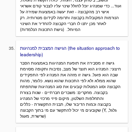
ועוד... כדי שמנהיג יוכל לחולל שינוי עליו לצבור קודם אשראי
אישי רב מהקבוצה - זאת יעשה באמצעות שמירה על
הנורמות המקובלות בקבוצה ותרומה לקידום מטרותיה. רק
לאחר מכן יתנו לו חברי הקבוצה להחדיר את השינוי
המיוחל. (גישת התכונות הנלמדות)
הגישה המצבית למנהיגות (the situation approach to
leadership)
גישה זו מסבירה את תופעת המנהיגות באמצעות הסבר
חיצוני: המנהיג הוא תוצר של מצב, נסיבות ותקופה מסוימת
שבה הוא פועל. גישה זו מזהה את המנהיג לפי התפקידים
שהוא ממלא ולא לפי התכונות שהוא נושא. כלומר, מהות
הקבוצה וסוג המטלות קובעים את סוג המנהיגות שתתפתח
בקבוצה. מחקרים: משברים חברתיים - שנות בצורת
והתחלפות השלטון, מיקום פיזי מרכזי של המנהיג
בקבוצה וכמות הדיבור שלו, תבנית התקשורת - כללים
שקובעים מי יכול להתקשר עם מי בתוך הקבוצה (Y, גלגל,
שרשרת, מעגל)