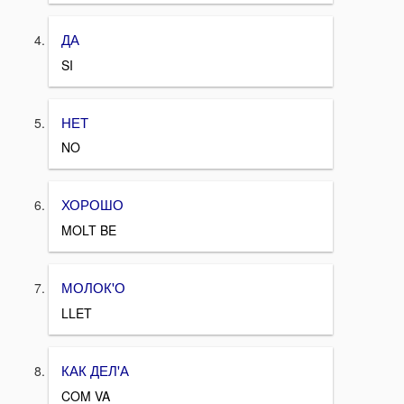
ДА
SI
НЕТ
NO
ХОРОШО
MOLT BE
МОЛОК'О
LLET
КАК ДЕЛ'А
COM VA