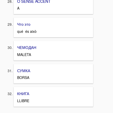
O SENSE ACCENT
A
Что это
qué és això
ЧЕМОДАН
MALETA
СУМКА
BORSA
КНИГА
LLIBRE