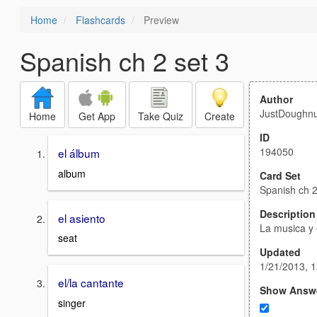
Home
Flashcards
Preview
Spanish ch 2 set 3
Author
JustDoughnu
Home
Get App
Take Quiz
Create
ID
194050
el álbum
album
Card Set
Spanish ch 2
Description
el asiento
La musica y 
seat
Updated
1/21/2013, 
el/la cantante
Show Answ
singer