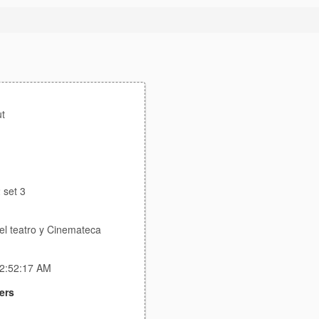
t
 set 3
el teatro y Cinemateca
12:52:17 AM
ers