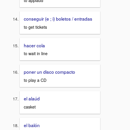
to applaud
conseguir (e ; i) boletos / entradas
to get tickets
hacer cola
to wait in line
poner un disco compacto
to play a CD
el alaúd
casket
el balón