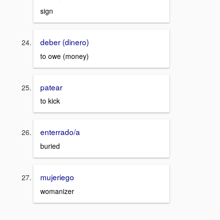
sign
deber (dinero)
to owe (money)
patear
to kick
enterrado/a
buried
mujeriego
womanizer