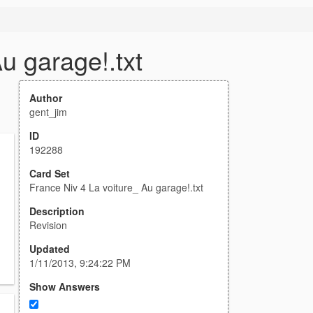
u garage!.txt
Author
gent_jim
ID
192288
Card Set
France Niv 4 La voiture_ Au garage!.txt
Description
Revision
Updated
1/11/2013, 9:24:22 PM
Show Answers