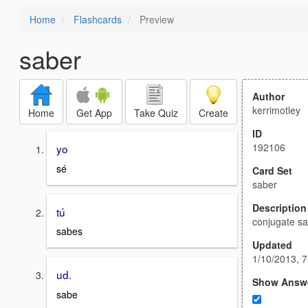
Home
Flashcards
Preview
saber
Author
kerrimotley
Home
Get App
Take Quiz
Create
ID
192106
yo
sé
Card Set
saber
Description
tú
conjugate s
sabes
Updated
1/10/2013, 
ud.
Show Answ
sabe