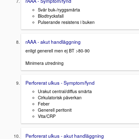
rAAA - Symptom/fynd
Svår buk-/ryggsmärta
Blodtrycksfall
Pulserande resistens i buken
rAAA - akut handläggning
enligt generell men ej BT >80-90
Minimera utredning
Perforerat ulkus - Symptom/fynd
Urakut central/diffus smärta
Cirkulatorisk påverkan
Feber
Generell peritonit
Vita/CRP
Perforerat ulkus - akut handläggning