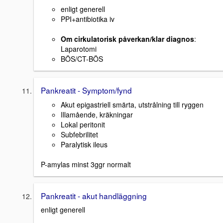
enligt generell
PPI+antibiotika iv
Om cirkulatorisk påverkan/klar diagnos
:
Laparotomi
BÖS/CT-BÖS
Pankreatit - Symptom/fynd
Akut epigastriell smärta, utstrålning till ryggen
Illamående, kräkningar
Lokal peritonit
Subfebrilitet
Paralytisk ileus
P-amylas minst 3ggr normalt
Pankreatit - akut handläggning
enligt generell