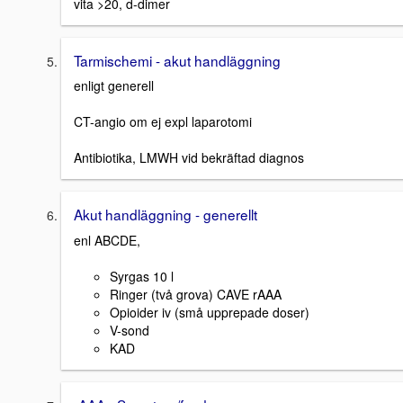
vita >20, d-dimer
Tarmischemi - akut handläggning
enligt generell
CT-angio om ej expl laparotomi
Antibiotika, LMWH vid bekräftad diagnos
Akut handläggning - generellt
enl ABCDE,
Syrgas 10 l
Ringer (två grova) CAVE rAAA
Opioider iv (små upprepade doser)
V-sond
KAD