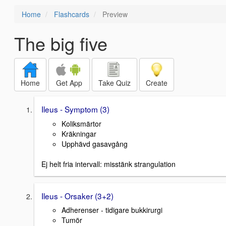
Home
Flashcards
Preview
The big five
Home
Get App
Take Quiz
Create
Ileus - Symptom (3)
Koliksmärtor
Kräkningar
Upphävd gasavgång
Ej helt fria intervall: misstänk strangulation
Ileus - Orsaker (3+2)
Adherenser - tidigare bukkirurgi
Tumör