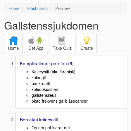
Home
Flashcards
Preview
Gallstenssjukdomen
Home
Get App
Take Quiz
Create
Komplikationer gallsten (6)
Kolecystit (akut/kronisk)
kolangit
pankreatit
koledokussten
gallstensileus
ökad frekvens gallblåsecancer
Beh akut kolecystit
Op om pat klarar det