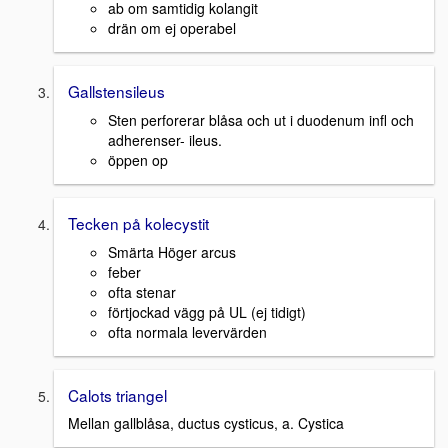
ab om samtidig kolangit
drän om ej operabel
Gallstensileus
Sten perforerar blåsa och ut i duodenum infl och
adherenser- ileus.
öppen op
Tecken på kolecystit
Smärta Höger arcus
feber
ofta stenar
förtjockad vägg på UL (ej tidigt)
ofta normala levervärden
Calots triangel
Mellan gallblåsa, ductus cysticus, a. Cystica