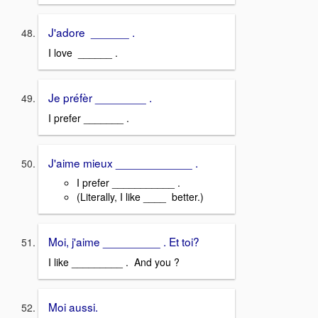
J'adore ______ .
I love ______ .
Je préfèr ________ .
I prefer _______ .
J'aime mieux ____________ .
I prefer ___________ .
(Literally, I like ____ better.)
Moi, j'aime _________ . Et toi?
I like _________ . And you ?
Moi aussi.