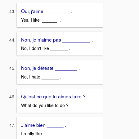
Oui, j'aime _________ .
Yes, I like ______ .
Non, je n'aime pas __________ .
No, I don't like _______ .
Non, je déteste ________ .
No, I hate _______ .
Qu'est-ce que tu aimes faire ?
What do you like to do ?
J'aime bien ______ .
I really like ________ .