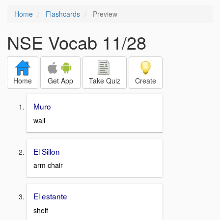
Home
Flashcards
Preview
NSE Vocab 11/28
Home
Get App
Take Quiz
Create
Muro
wall
El Sillon
arm chair
El estante
shelf