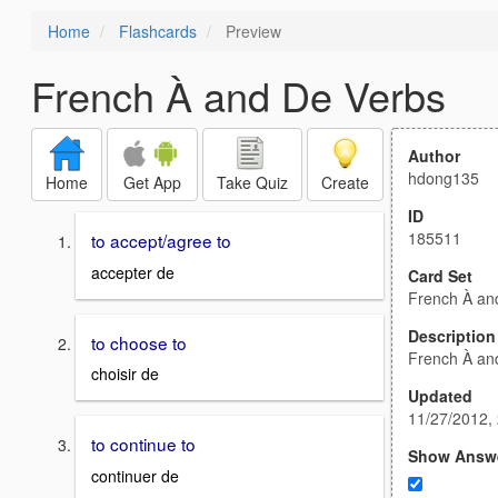
Home
Flashcards
Preview
French À and De Verbs
Author
hdong135
Home
Get App
Take Quiz
Create
ID
185511
to accept/agree to
accepter de
Card Set
French À an
Description
to choose to
French À an
choisir de
Updated
11/27/2012,
to continue to
Show Answ
continuer de