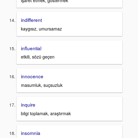
işaret etmek, göstermek
indifferent
kaygısız, umursamaz
influential
etkili, sözü geçen
innocence
masumluk, suçsuzluk
inquire
bilgi toplamak, araştırmak
insomnia