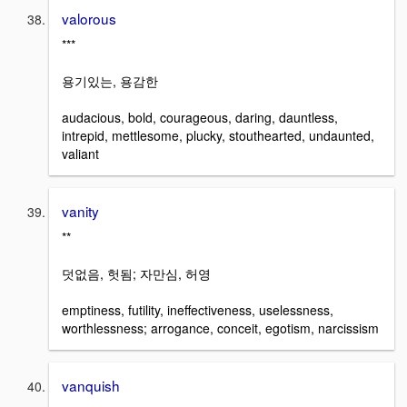
valorous
***
용기있는, 용감한
audacious, bold, courageous, daring, dauntless,
intrepid, mettlesome, plucky, stouthearted, undaunted,
valiant
vanity
**
덧없음, 헛됨; 자만심, 허영
emptiness, futility, ineffectiveness, uselessness,
worthlessness; arrogance, conceit, egotism, narcissism
vanquish