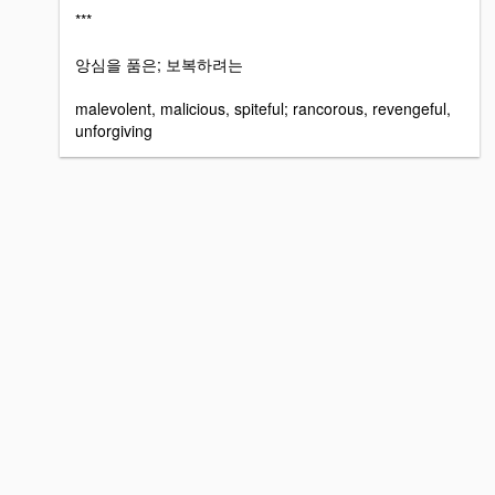
***
앙심을 품은; 보복하려는
malevolent, malicious, spiteful; rancorous, revengeful,
unforgiving