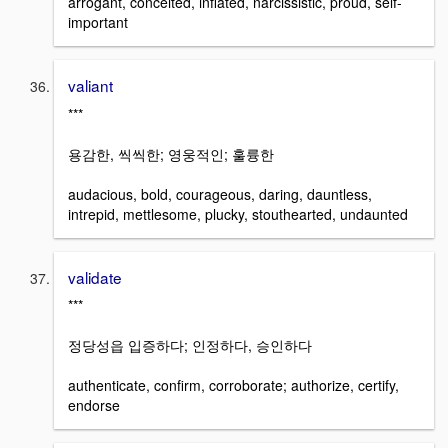
arrogant, conceited, inflated, narcissistic, proud, self-
important
valiant
***
용감한, 씩씩한; 영웅적인; 훌륭한
audacious, bold, courageous, daring, dauntless,
intrepid, mettlesome, plucky, stouthearted, undaunted
validate
***
정당성읍 입증하다; 인정하다, 승인하다
authenticate, confirm, corroborate; authorize, certify,
endorse