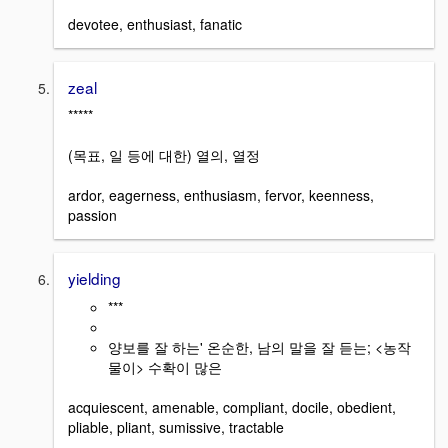
devotee, enthusiast, fanatic
zeal
*****
(목표, 일 등에 대한) 열의, 열정
ardor, eagerness, enthusiasm, fervor, keenness,
passion
yielding
***
양보를 잘 하는' 온순한, 남의 말을 잘 듣는; <농작
물이> 수확이 많은
acquiescent, amenable, compliant, docile, obedient,
pliable, pliant, sumissive, tractable