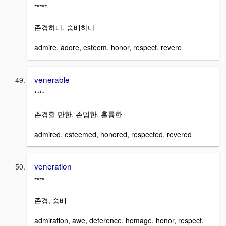
*****
존경하다, 숭배하다
admire, adore, esteem, honor, respect, revere
venerable
****
존경할 만한, 존엄한, 훌륭한
admired, esteemed, honored, respected, revered
veneration
****
존경, 숭배
admiration, awe, deference, homage, honor, respect,