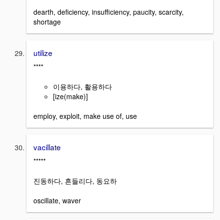
dearth, deficiency, insufficiency, paucity, scarcity,
shortage
utilize
****
이용하다, 활용하다
[ize(make)]
employ, exploit, make use of, use
vacillate
*****
진동하다, 흔들리다, 동요하
oscillate, waver