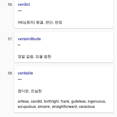
verdict
***
(배심원의) 평결, 판단, 판정
verisimilitude
**
정말 같음, 있을 법한
veritable
***
참다운, 진실한
artless, candid, forthright, frank, guileless, ingenuous,
scrupulous, sincere, straightforward, varacious