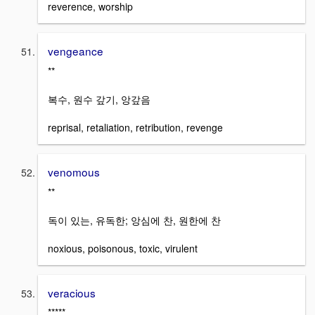
reverence, worship
vengeance
**
복수, 원수 갚기, 앙갚음
reprisal, retaliation, retribution, revenge
venomous
**
독이 있는, 유독한; 앙심에 찬, 원한에 찬
noxious, poisonous, toxic, virulent
veracious
*****