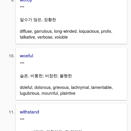
***
말수가 많은, 장황한
diffuse, garrulous, long-winded, loquacious, prolix,
talkative, verbose, voluble
woeful
***
슬픈, 비통한; 비참한; 불행한
doleful, dolorous, grievous, lachrymal, lamentable,
lugubrious, mournful, plaintive
withstand
***