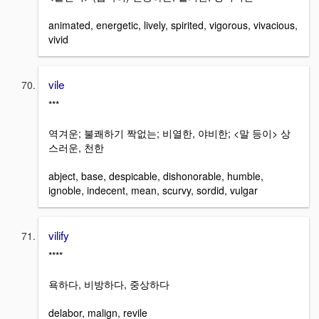
animated, energetic, lively, spirited, vigorous, vivacious,
vivid
vile
***
역겨운; 불쾌하기 짝없는; 비열한, 야비한; <말 등이> 상
스러운, 천한
abject, base, despicable, dishonorable, humble,
ignoble, indecent, mean, scurvy, sordid, vulgar
vilify
****
욕하다, 비방하다, 중상하다
delabor, malign, revile