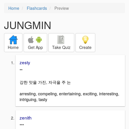
Home
Flashcards
Preview
JUNGMIN
Home
Get App
Take Quiz
Create
zesty
**
강한 맛을 가진, 자극을 주 는
arresting, compeling, entertaining, exciting, interesting,
intriguing, tasty
zenith
***