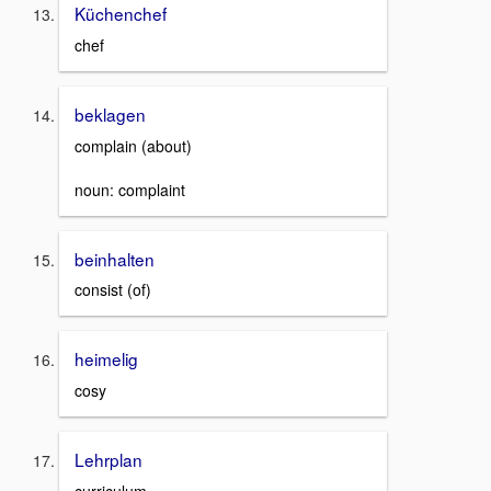
Küchenchef
chef
beklagen
complain (about)
noun: complaint
beinhalten
consist (of)
heimelig
cosy
Lehrplan
curriculum