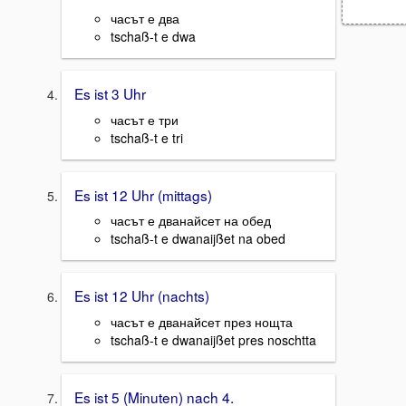
часът е два
tschaß-t e dwa
Es ist 3 Uhr
часът е три
tschaß-t e tri
Es ist 12 Uhr (mittags)
часът е дванайсет на обед
tschaß-t e dwanaijßet na obed
Es ist 12 Uhr (nachts)
часът е дванайсет през нощта
tschaß-t e dwanaijßet pres noschtta
Es ist 5 (Minuten) nach 4.