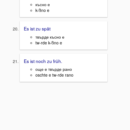
късно е
k-ßno e
Es ist zu spät
твърде късно е
tw-rde k-ßno e
Es ist noch zu früh.
още е твърде рано
oschte e tw-rde rano