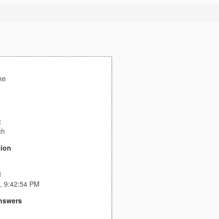
ke
t
ch
tion
d
, 9:42:54 PM
nswers