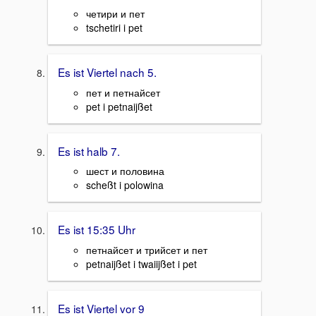
четири и пет
tschetiri i pet
Es ist Viertel nach 5.
пет и петнайсет
pet i petnaijßet
Es ist halb 7.
шест и половина
scheßt i polowina
Es ist 15:35 Uhr
петнайсет и трийсет и пет
petnaijßet i twaiijßet i pet
Es ist Viertel vor 9