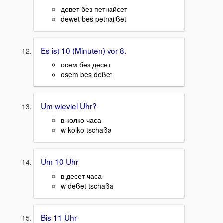
девет без петнайсет
dewet bes petnaijßet
Es ist 10 (Minuten) vor 8.
осем без десет
osem bes deßet
Um wieviel Uhr?
в колко часа
w kolko tschaßa
Um 10 Uhr
в десет часа
w deßet tschaßa
Bis 11 Uhr