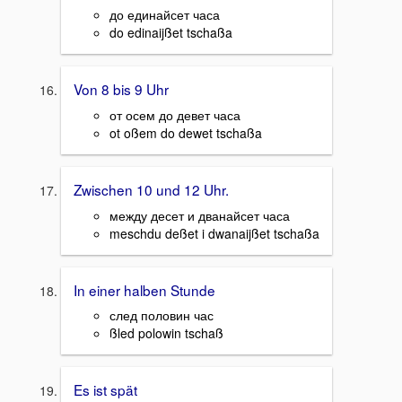
до единайсет часа
do edinaijßet tschaßa
Von 8 bis 9 Uhr
от осем до девет часа
ot oßem do dewet tschaßa
Zwischen 10 und 12 Uhr.
между десет и дванайсет часа
meschdu deßet i dwanaijßet tschaßa
In einer halben Stunde
след половин час
ßled polowin tschaß
Es ist spät