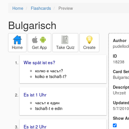
Home
Flashcards
Preview
Bulgarisch
Author
pudelloc
Home
Get App
Take Quiz
Create
ID
18238
Wie spät ist es?
колко е часът?
Card Se
kolko e tschaß-t?
Bulgaris
Descrip
Uhrzeit
Es ist 1 Uhr
Update
часът е един
5/7/2010
tschaß-t e edin
Show A
Es ist 2 Uhr