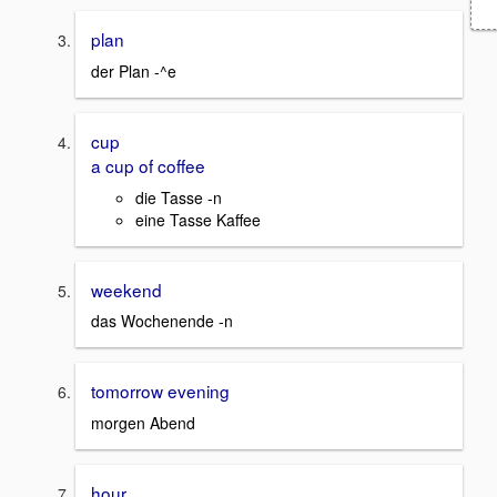
plan
der Plan -^e
cup
a cup of coffee
die Tasse -n
eine Tasse Kaffee
weekend
das Wochenende -n
tomorrow evening
morgen Abend
hour