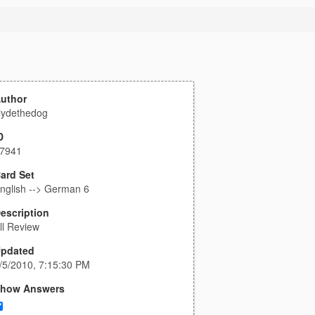
uthor
lydethedog
D
7941
ard Set
nglish --> German 6
escription
ll Review
pdated
/5/2010, 7:15:30 PM
how Answers