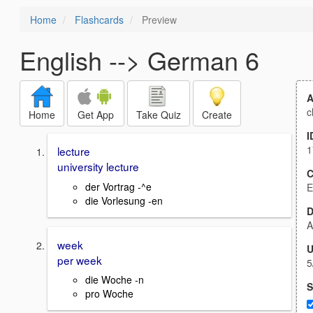
Home
Flashcards
Preview
English --> German 6
A
c
Home
Get App
Take Quiz
Create
I
1
lecture
university lecture
C
der Vortrag -^e
E
die Vorlesung -en
D
A
week
U
per week
5
die Woche -n
S
pro Woche