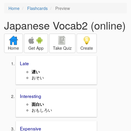
Home
Flashcards
Preview
Japanese Vocab2 (online)
Home
Get App
Take Quiz
Create
Late
遅い
おそい
Interesting
面白い
おもしろい
Expensive