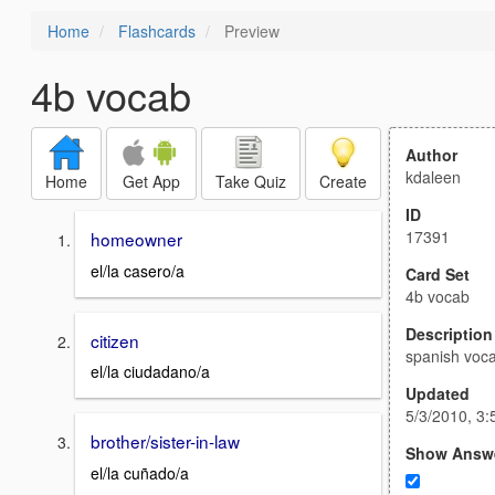
Home
Flashcards
Preview
4b vocab
Author
kdaleen
Home
Get App
Take Quiz
Create
ID
17391
homeowner
el/la casero/a
Card Set
4b vocab
Description
citizen
spanish voca
el/la ciudadano/a
Updated
5/3/2010, 3
brother/sister-in-law
Show Answ
el/la cuñado/a