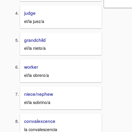
judge
el/la juez/a
grandchild
el/la nieto/a
worker
el/la obrero/a
niece/nephew
el/la sobrino/a
convalexcence
la convalescencia