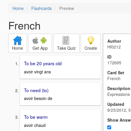
Home
Flashcards
Preview
French
Author
Hf0212
Home
Get App
Take Quiz
Create
ID
172695
To be 20 years old
avoir vingt ans
Card Set
French
Description
To need (to)
Expressions
avoir besoin de
Updated
9/23/2012, 
To be warm
Show Answ
avoir chaud