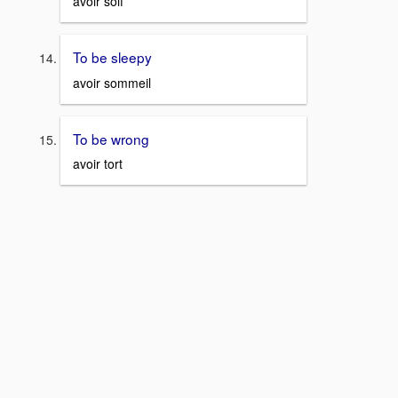
avoir soif
To be sleepy
avoir sommeil
To be wrong
avoir tort