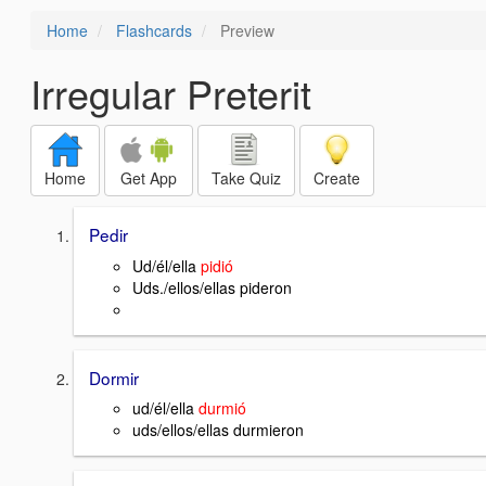
Home
Flashcards
Preview
Irregular Preterit
Home
Get App
Take Quiz
Create
Pedir
Ud/él/ella
pidió
Uds./ellos/ellas
pideron
Dormir
ud/él/ella
durmió
uds/ellos/ellas
durmieron